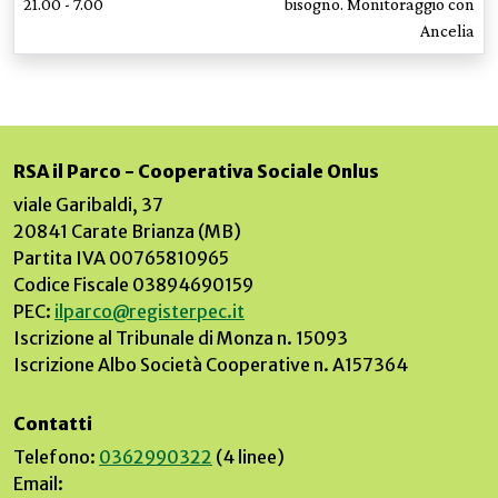
21.00 - 7.00
bisogno. Monitoraggio con
Ancelia
RSA il Parco - Cooperativa Sociale Onlus
viale Garibaldi, 37
20841 Carate Brianza (MB)
Partita IVA 00765810965
Codice Fiscale 03894690159
PEC:
ilparco@registerpec.it
Iscrizione al Tribunale di Monza n. 15093
Iscrizione Albo Società Cooperative n. A157364
Contatti
Telefono:
0362990322
(4 linee)
Email: